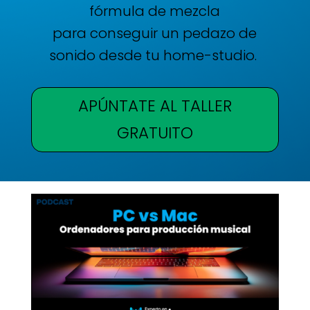
fórmula de mezcla
para conseguir un pedazo de
sonido
desde tu home-studio.
APÚNTATE AL TALLER
GRATUITO