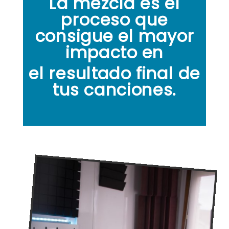
La mezcla es el
proceso que
consigue el mayor
impacto en
el resultado final de
tus canciones.