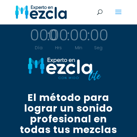
000
:
00
:
00
:
00
Día
Hrs
Min
Seg
El método para
lograr un sonido
profesional en
todas tus mezclas